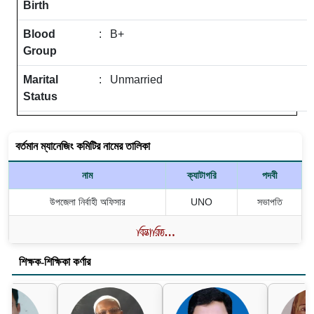
Birth
Blood
: B+
Group
Marital
: Unmarried
Status
বর্তমান ম্যানেজিং কমিটির নামের তালিকা
নাম
ক্যাটাগরি
পদবী
উপজেলা নির্বাহী অফিসার
UNO
সভাপতি
শিক্ষক-শিক্ষিকা কর্ণার