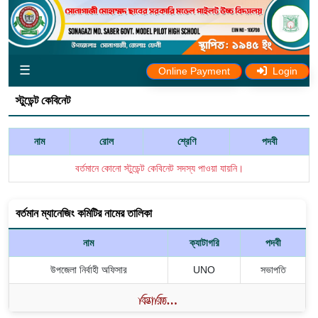
☰
Online Payment
Login
স্টুডেন্ট কেবিনেট
নাম
রোল
শ্রেণি
পদবী
বর্তমানে কোনো স্টুডেন্ট কেবিনেট সদস্য পাওয়া যায়নি।
বর্তমান ম্যানেজিং কমিটির নামের তালিকা
নাম
ক্যাটাগরি
পদবী
উপজেলা নির্বাহী অফিসার
UNO
সভাপতি