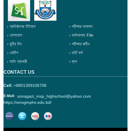
› প্রতিষ্ঠানের ইতিহাস
› পরীক্ষার ফলাফল
› যোগাযোগ
› ডাউনলোড File
› ছুটির দিন
› পরীক্ষার রুটিন
› নোটিশ
› ভর্তি ফর্ম
› ফটো গ্যালারী
› ব্লগ
CONTACT US
Cell:
+8801309106708
E-Mail:
sonagazi_msp_highschool@yahoo.com
https://smsgmphs.edu.bd/